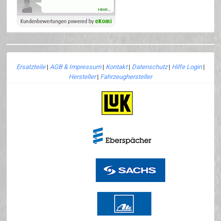
Ersatzteile
|
AGB & Impressum
|
Kontakt
|
Datenschutz
|
Hilfe Login
|
Hersteller
|
Fahrzeughersteller