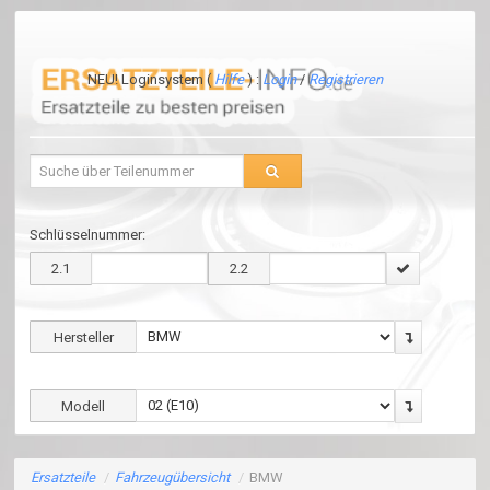
NEU! Loginsystem (
Hilfe
) :
Login
/
Registrieren
Schlüsselnummer:
2.1
2.2
Hersteller
Modell
Ersatzteile
/
Fahrzeugübersicht
/
BMW