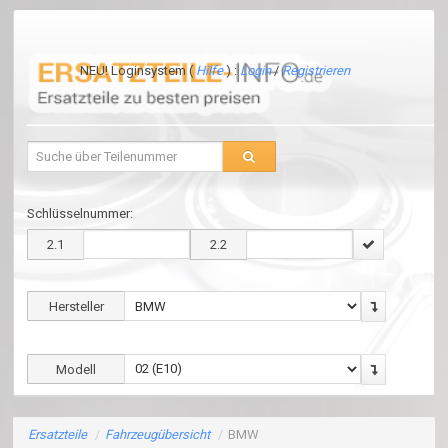
NEU! Loginsystem (
Hilfe
) :
Login
/
Registrieren
Schlüsselnummer:
2.1
2.2
Hersteller
Modell
Ersatzteile
/
Fahrzeugübersicht
/
BMW