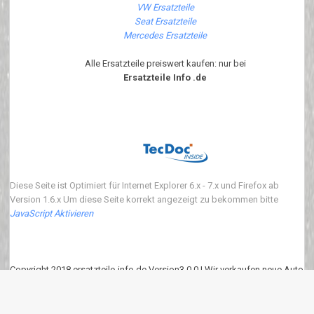
VW Ersatzteile
Seat Ersatzteile
Mercedes Ersatzteile
Alle Ersatzteile preiswert kaufen: nur bei
Ersatzteile Info .de
Diese Seite ist Optimiert für Internet Explorer 6.x - 7.x und Firefox ab
Version 1.6.x Um diese Seite korrekt angezeigt zu bekommen bitte
JavaScript Aktivieren
Copyright 2018 ersatzteile-info.de Version3.0.0 | Wir verkaufen neue Auto
Ersatzteile
eKomi
:
4.90
von
5
Punkten basierend auf
639
Bewertungen.
639
Kundenrezessionen.