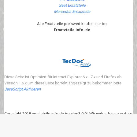
Seat Ersatzteile
Mercedes Ersatzteile
Alle Ersatzteile preiswert kaufen: nur bei
Ersatzteile Info .de
Diese Seite ist Optimiert für Internet Explorer 6.x - 7.x und Firefox ab
Version 1.6.x Um diese Seite korrekt angezeigt zu bekommen bitte
JavaScript Aktivieren
Copyright 2018 ersatzteile-info.de Version3.0.0 | Wir verkaufen neue Auto
Ersatzteile
eKomi
:
4.90
von
5
Punkten basierend auf
639
Bewertungen.
639
Kundenrezessionen.