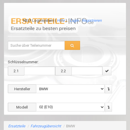
NEU! Loginsystem (
Hilfe
) :
Login
/
Registrieren
Schlüsselnummer:
2.1
2.2
Hersteller
Modell
Ersatzteile
/
Fahrzeugübersicht
/
BMW