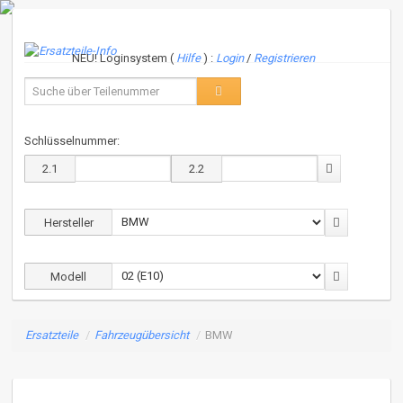
NEU! Loginsystem (
Hilfe
) :
Login
/
Registrieren
Schlüsselnummer:
2.1
2.2
Hersteller
Modell
Ersatzteile
/
Fahrzeugübersicht
/
BMW