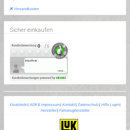
Versandkosten
Sicher einkaufen
Ersatzteile
|
AGB & Impressum
|
Kontakt
|
Datenschutz
|
Hilfe Login
|
Hersteller
|
Fahrzeughersteller