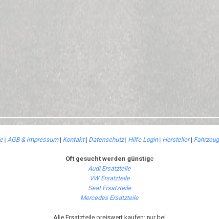
le
|
AGB & Impressum
|
Kontakt
|
Datenschutz
|
Hilfe Login
|
Hersteller
|
Fahrzeug
Oft gesucht werden günstig
e
Audi Ersatzteile
VW Ersatzteile
Seat Ersatzteile
Mercedes Ersatzteile
Alle Ersatzteile preiswert kaufen: nur bei