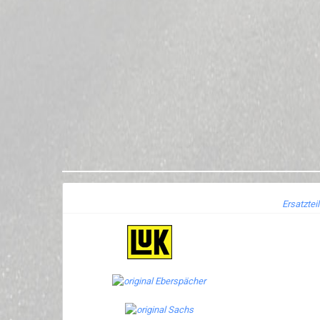
Ersatztei