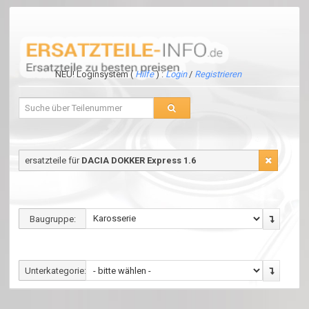
NEU! Loginsystem (
Hilfe
) :
Login
/
Registrieren
ersatzteile für
DACIA DOKKER Express 1.6
Baugruppe:
Unterkategorie: