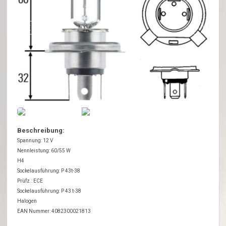
Beschreibung:
Spannung: 12 V
Nennleistung: 60/55 W
H4
Sockelausführung: P 43t-38
Prüfz.: ECE
Sockelausführung: P 43 t-38
Halogen
EAN Nummer: 4082300021813