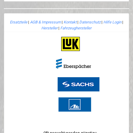
Ersatzteile
|
AGB & Impressum
|
Kontakt
|
Datenschutz
|
Hilfe Login
|
Hersteller
|
Fahrzeughersteller
Oft gesucht werden günstig
e