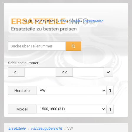
NEU! Loginsystem (
Hilfe
) :
Login
/
Registrieren
Schlüsselnummer:
2.1
2.2
Hersteller
Modell
Ersatzteile
/
Fahrzeugübersicht
/
VW