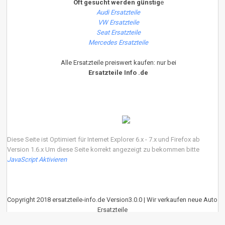
Oft gesucht werden günstig
e
Audi Ersatzteile
VW Ersatzteile
Seat Ersatzteile
Mercedes Ersatzteile
Alle Ersatzteile preiswert kaufen: nur bei
Ersatzteile Info .de
Diese Seite ist Optimiert für Internet Explorer 6.x - 7.x und Firefox ab
Version 1.6.x Um diese Seite korrekt angezeigt zu bekommen bitte
JavaScript Aktivieren
Copyright 2018 ersatzteile-info.de Version3.0.0 | Wir verkaufen neue Auto
Ersatzteile
eKomi
:
4.90
von
5
Punkten basierend auf
639
Bewertungen.
639