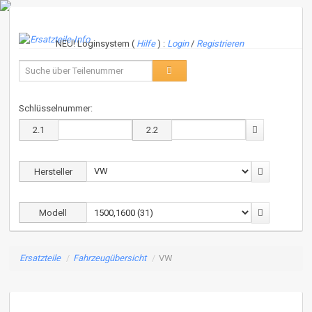
NEU! Loginsystem (
Hilfe
) :
Login
/
Registrieren
Schlüsselnummer:
2.1
2.2
Hersteller
Modell
Ersatzteile
/
Fahrzeugübersicht
/
VW