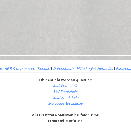
le
|
AGB & Impressum
|
Kontakt
|
Datenschutz
|
Hilfe Login
|
Hersteller
|
Fahrzeug
Oft gesucht werden günstig
e
Audi Ersatzteile
VW Ersatzteile
Seat Ersatzteile
Mercedes Ersatzteile
Alle Ersatzteile preiswert kaufen: nur bei
Ersatzteile Info .de