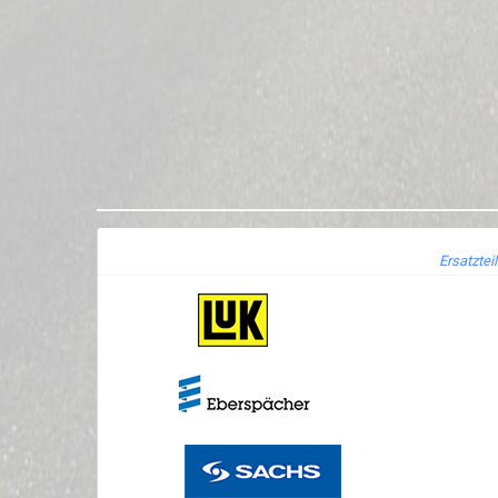
Ersatztei