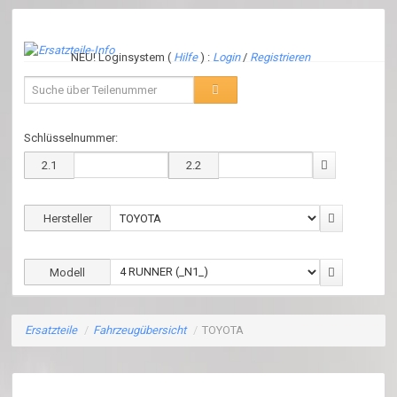
NEU! Loginsystem (
Hilfe
) :
Login
/
Registrieren
Schlüsselnummer:
2.1
2.2
Hersteller
Modell
Ersatzteile
/
Fahrzeugübersicht
/
TOYOTA