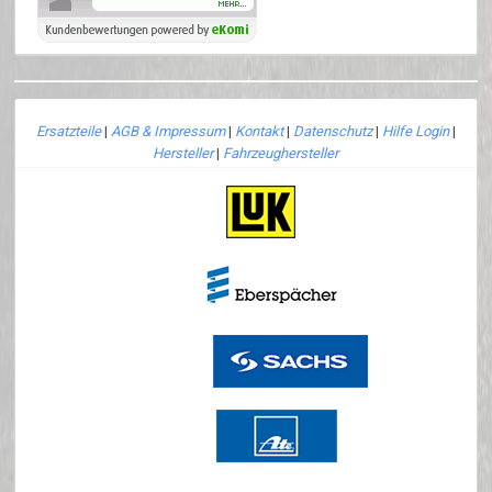
Ersatzteile
|
AGB & Impressum
|
Kontakt
|
Datenschutz
|
Hilfe Login
|
Hersteller
|
Fahrzeughersteller