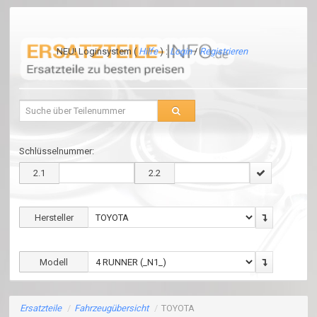
NEU! Loginsystem (
Hilfe
) :
Login
/
Registrieren
Schlüsselnummer:
2.1
2.2
Hersteller
Modell
Ersatzteile
/
Fahrzeugübersicht
/
TOYOTA