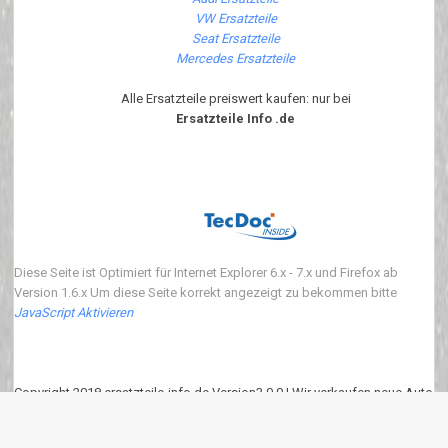
VW Ersatzteile
Seat Ersatzteile
Mercedes Ersatzteile
Alle Ersatzteile preiswert kaufen: nur bei
Ersatzteile Info .de
Diese Seite ist Optimiert für Internet Explorer 6.x - 7.x und Firefox ab
Version 1.6.x Um diese Seite korrekt angezeigt zu bekommen bitte
JavaScript Aktivieren
Copyright 2018 ersatzteile-info.de Version3.0.0 | Wir verkaufen neue Auto
Ersatzteile
eKomi
:
4.90
von
5
Punkten basierend auf
639
Bewertungen.
639