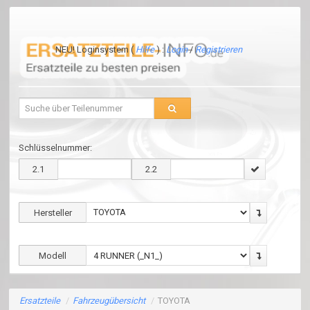
NEU! Loginsystem (
Hilfe
) :
Login
/
Registrieren
Schlüsselnummer:
2.1
2.2
Hersteller
Modell
Ersatzteile
/
Fahrzeugübersicht
/
TOYOTA