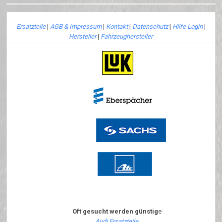
Ersatzteile
|
AGB & Impressum
|
Kontakt
|
Datenschutz
|
Hilfe Login
|
Hersteller
|
Fahrzeughersteller
Oft gesucht werden günstig
e
Audi Ersatzteile