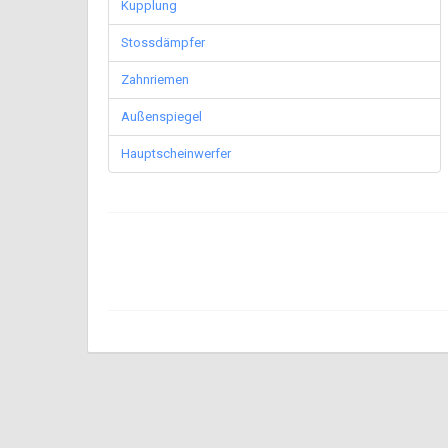
Kupplung
Stossdämpfer
Zahnriemen
Außenspiegel
Hauptscheinwerfer