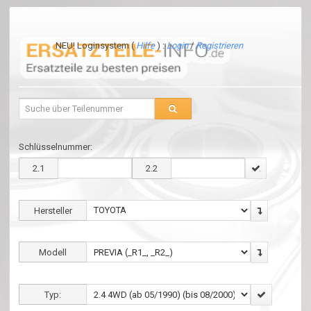
NEU! Loginsystem (
Hilfe
) :
Login
/
Registrieren
Schlüsselnummer:
2.1
2.2
Hersteller
Modell
Typ: