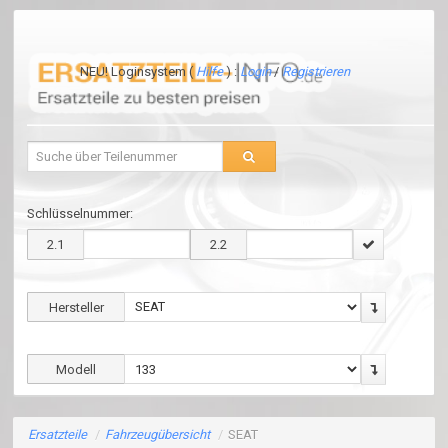
NEU! Loginsystem (
Hilfe
) :
Login
/
Registrieren
Schlüsselnummer:
2.1
2.2
Hersteller
Modell
Ersatzteile
/
Fahrzeugübersicht
/
SEAT