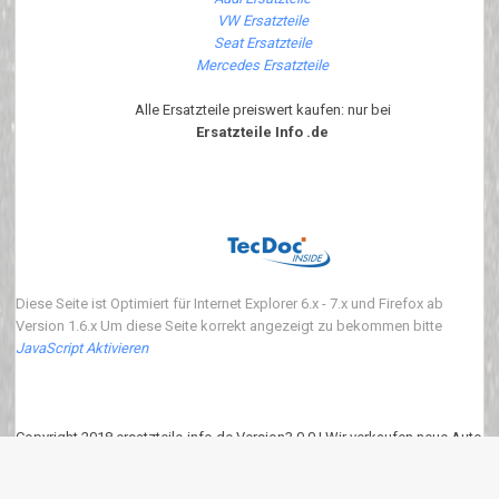
VW Ersatzteile
Seat Ersatzteile
Mercedes Ersatzteile
Alle Ersatzteile preiswert kaufen: nur bei
Ersatzteile Info .de
Diese Seite ist Optimiert für Internet Explorer 6.x - 7.x und Firefox ab
Version 1.6.x Um diese Seite korrekt angezeigt zu bekommen bitte
JavaScript Aktivieren
Copyright 2018 ersatzteile-info.de Version3.0.0 | Wir verkaufen neue Auto
Ersatzteile
eKomi
:
4.90
von
5
Punkten basierend auf
639
Bewertungen.
639