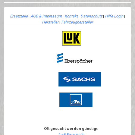
Ersatzteile
|
AGB & Impressum
|
Kontakt
|
Datenschutz
|
Hilfe Login
|
Hersteller
|
Fahrzeughersteller
Oft gesucht werden günstig
e
Audi Ersatzteile