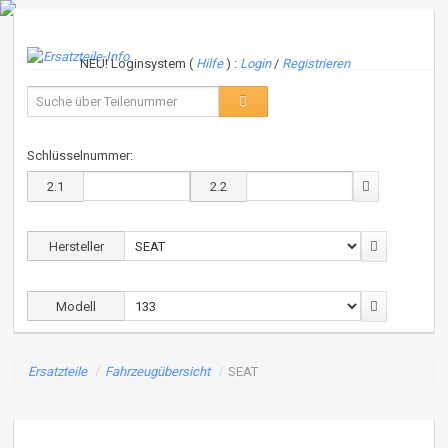
NEU! Loginsystem (
Hilfe
) :
Login
/
Registrieren
Schlüsselnummer:
2.1
2.2
Hersteller
Modell
Ersatzteile
/
Fahrzeugübersicht
/
SEAT