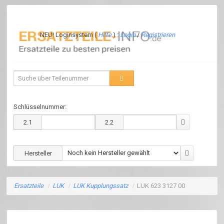
NEU! Loginsystem (
Hilfe
) :
Login
/
Registrieren
Schlüsselnummer:
2.1
2.2
Hersteller
Ersatzteile
/
LUK
/
LUK Kupplungssatz
/
LUK 623 3127 00