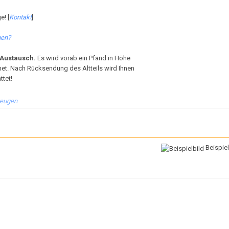
e! [
Kontakt
]
hen?
m Austausch.
Es wird vorab ein Pfand in Höhe
et. Nach Rücksendung des Altteils wird Ihnen
ttet!
zeugen
Beispiel