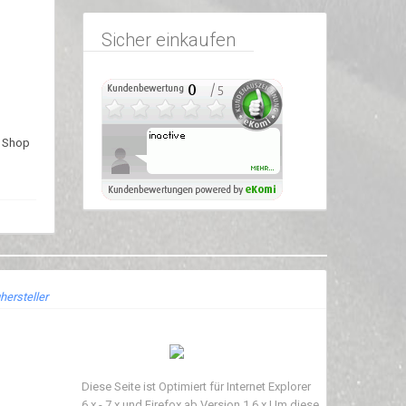
Sicher einkaufen
m Shop
hersteller
Diese Seite ist Optimiert für Internet Explorer
6.x - 7.x und Firefox ab Version 1.6.x Um diese