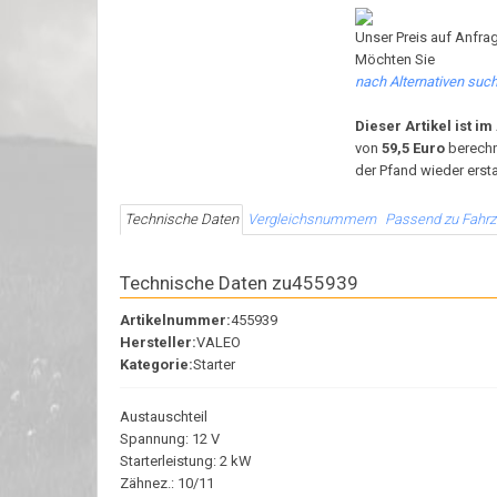
Unser Preis auf Anfrag
Möchten Sie
nach Alternativen suc
Dieser Artikel ist i
von
59,5 Euro
berechn
der Pfand wieder ersta
Technische Daten
Vergleichsnummern
Passend zu Fahr
Technische Daten zu455939
Artikelnummer:
455939
Hersteller:
VALEO
Kategorie:
Starter
Austauschteil
Spannung: 12 V
Starterleistung: 2 kW
Zähnez.: 10/11