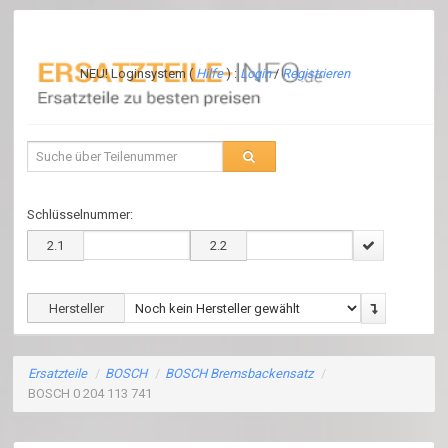
NEU! Loginsystem (
Hilfe
) :
Login
/
Registrieren
Schlüsselnummer:
2.1
2.2
Hersteller
Ersatzteile
/
BOSCH
/
BOSCH Bremsbackensatz
/
BOSCH 0 204 113 741