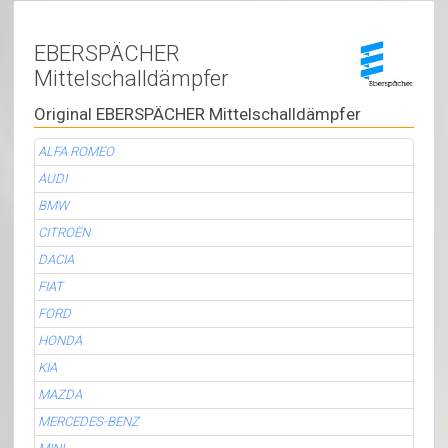
EBERSPÄCHER
Mittelschalldämpfer
Original EBERSPÄCHER Mittelschalldämpfer
ALFA ROMEO
AUDI
BMW
CITROËN
DACIA
FIAT
FORD
HONDA
KIA
MAZDA
MERCEDES-BENZ