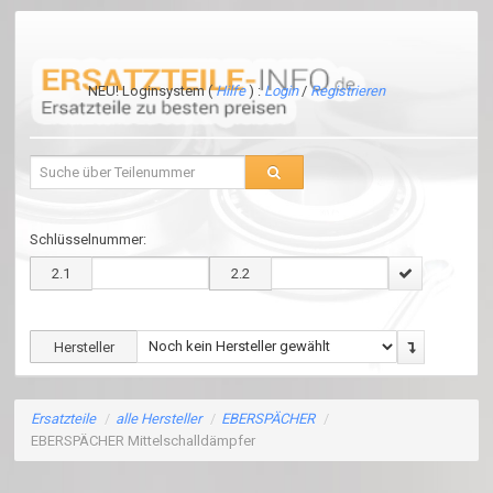
NEU! Loginsystem (
Hilfe
) :
Login
/
Registrieren
Schlüsselnummer:
2.1
2.2
Hersteller
Ersatzteile
/
alle Hersteller
/
EBERSPÄCHER
/
EBERSPÄCHER Mittelschalldämpfer