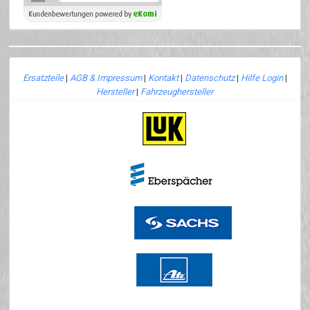
Ersatzteile
|
AGB & Impressum
|
Kontakt
|
Datenschutz
|
Hilfe Login
|
Hersteller
|
Fahrzeughersteller