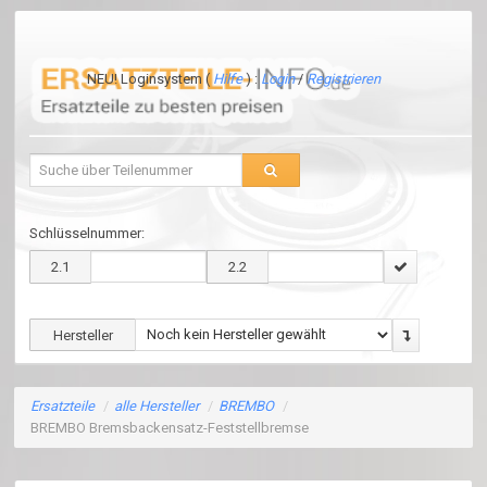
NEU! Loginsystem (
Hilfe
) :
Login
/
Registrieren
Schlüsselnummer:
2.1
2.2
Hersteller
Ersatzteile
/
alle Hersteller
/
BREMBO
/
BREMBO Bremsbackensatz-Feststellbremse