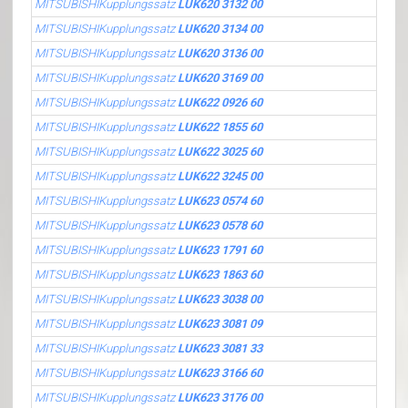
MITSUBISHIKupplungssatz
LUK620 3132 00
MITSUBISHIKupplungssatz
LUK620 3134 00
MITSUBISHIKupplungssatz
LUK620 3136 00
MITSUBISHIKupplungssatz
LUK620 3169 00
MITSUBISHIKupplungssatz
LUK622 0926 60
MITSUBISHIKupplungssatz
LUK622 1855 60
MITSUBISHIKupplungssatz
LUK622 3025 60
MITSUBISHIKupplungssatz
LUK622 3245 00
MITSUBISHIKupplungssatz
LUK623 0574 60
MITSUBISHIKupplungssatz
LUK623 0578 60
MITSUBISHIKupplungssatz
LUK623 1791 60
MITSUBISHIKupplungssatz
LUK623 1863 60
MITSUBISHIKupplungssatz
LUK623 3038 00
MITSUBISHIKupplungssatz
LUK623 3081 09
MITSUBISHIKupplungssatz
LUK623 3081 33
MITSUBISHIKupplungssatz
LUK623 3166 60
MITSUBISHIKupplungssatz
LUK623 3176 00