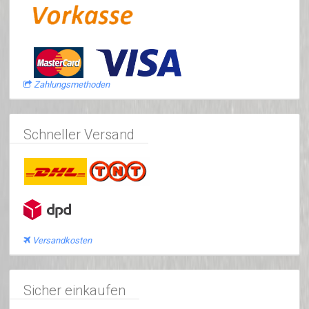
Zahlungsmethoden
Schneller Versand
Versandkosten
Sicher einkaufen