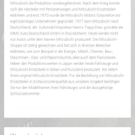
Mitsubishi die Produktion vorübergehend ein. Nach dem Krieg konnte
sich der Hersteller mit Personenwagen und Mitsubishi-Ersatzteilen
etablieren und erst 1970 wurde die Mitsubishi Motors Corporation als
eigenständiges Unternehmen gegründet. 1977 kam Mitsubishi nach
Deutschland; der Automobil-Importeur Hanns Trapp-Dries gründete die
MMC Auto Deutschland GmbH in Rüsselsheim. Heute werden nicht
nur Autos unter dem Namen Mitsubishi produziert: Die Mitsubishi-
Gruppe ist stetig gewachsen und hat sich in diversen Bereichen
etablieren, wie zum Beispiel in der Energie-, Metall-, Chemie-, Bau-,
Maschinen-, Glas- und Papierindustrie, aber auch dem Fianzwesen.
Neben den Produktionswerken in Japan werden heute Fahrzeuge und
Mitsubishi-Ersatzteile in Italien und Russland produziert. Wir liefern
Ihnen original Mitsubishi-Ersatzteile. Für die Bestellung von Mitsubishi-
Ersatzteilen in Erstausrüsterqualität aus unserem Angebot benötigen
Sie nur den Modellnamen Ihres Fahrzeuges und die dazugehörige
Schlüsselnummer.