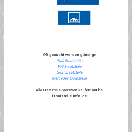
Oft gesucht werden günstig
e
Audi Ersatzteile
VW Ersatzteile
Seat Ersatzteile
Mercedes Ersatzteile
Alle Ersatzteile preiswert kaufen: nur bei
Ersatzteile Info .de