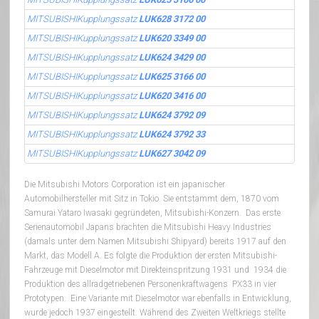
MITSUBISHIKupplungssatz
LUK628 3172 00
MITSUBISHIKupplungssatz
LUK620 3349 00
MITSUBISHIKupplungssatz
LUK624 3429 00
MITSUBISHIKupplungssatz
LUK625 3166 00
MITSUBISHIKupplungssatz
LUK620 3416 00
MITSUBISHIKupplungssatz
LUK624 3792 09
MITSUBISHIKupplungssatz
LUK624 3792 33
MITSUBISHIKupplungssatz
LUK627 3042 09
Die Mitsubishi Motors Corporation ist ein japanischer
Automobilhersteller mit Sitz in Tokio. Sie entstammt dem, 1870 vom
Samurai Yataro Iwasaki gegründeten, Mitsubishi-Konzern. Das erste
Serienautomobil Japans brachten die Mitsubishi Heavy Industries
(damals unter dem Namen Mitsubishi Shipyard) bereits 1917 auf den
Markt, das Modell A. Es folgte die Produktion der ersten Mitsubishi-
Fahrzeuge mit Dieselmotor mit Direkteinspritzung 1931 und 1934 die
Produktion des allradgetriebenen Personenkraftwagens PX33 in vier
Prototypen. Eine Variante mit Dieselmotor war ebenfalls in Entwicklung,
wurde jedoch 1937 eingestellt. Während des Zweiten Weltkriegs stellte