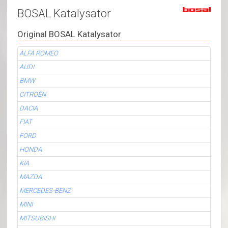
BOSAL Katalysator
Original BOSAL Katalysator
ALFA ROMEO
AUDI
BMW
CITROËN
DACIA
FIAT
FORD
HONDA
KIA
MAZDA
MERCEDES-BENZ
MINI
MITSUBISHI