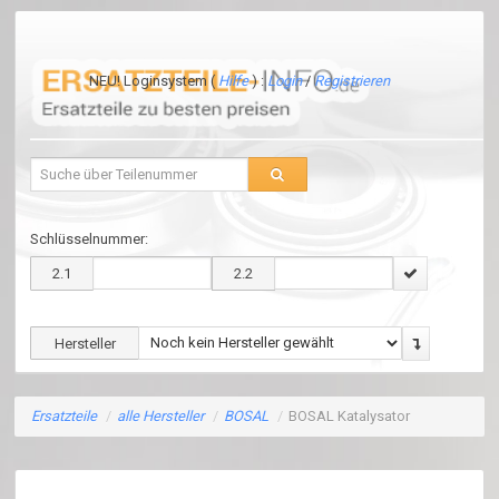
NEU! Loginsystem (
Hilfe
) :
Login
/
Registrieren
Schlüsselnummer:
2.1
2.2
Hersteller
Ersatzteile
/
alle Hersteller
/
BOSAL
/
BOSAL Katalysator