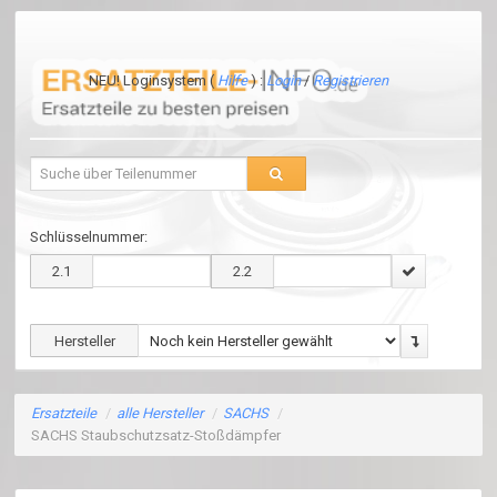
NEU! Loginsystem (
Hilfe
) :
Login
/
Registrieren
Schlüsselnummer:
2.1
2.2
Hersteller
Ersatzteile
/
alle Hersteller
/
SACHS
/
SACHS Staubschutzsatz-Stoßdämpfer