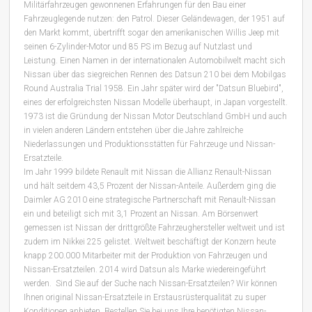
Militärfahrzeugen gewonnenen Erfahrungen für den Bau einer
Fahrzeuglegende nutzen: den Patrol. Dieser Geländewagen, der 1951 auf
den Markt kommt, übertrifft sogar den amerikanischen Willis Jeep mit
seinen 6-Zylinder-Motor und 85 PS im Bezug auf Nutzlast und
Leistung. Einen Namen in der internationalen Automobilwelt macht sich
Nissan über das siegreichen Rennen des Datsun 210 bei dem Mobilgas
Round Australia Trial 1958. Ein Jahr später wird der "Datsun Bluebird",
eines der erfolgreichsten Nissan Modelle überhaupt, in Japan vorgestellt.
1973 ist die Gründung der Nissan Motor Deutschland GmbH und auch
in vielen anderen Ländern entstehen über die Jahre zahlreiche
Niederlassungen und Produktionsstätten für Fahrzeuge und Nissan-
Ersatzteile.
Im Jahr 1999 bildete Renault mit Nissan die Allianz Renault-Nissan
und hält seitdem 43,5 Prozent der Nissan-Anteile. Außerdem ging die
Daimler AG 2010 eine strategische Partnerschaft mit Renault-Nissan
ein und beteiligt sich mit 3,1 Prozent an Nissan. Am Börsenwert
gemessen ist Nissan der drittgrößte Fahrzeughersteller weltweit und ist
zudem im Nikkei 225 gelistet. Weltweit beschäftigt der Konzern heute
knapp 200.000 Mitarbeiter mit der Produktion von Fahrzeugen und
Nissan-Ersatzteilen. 2014 wird Datsun als Marke wiedereingeführt
werden. Sind Sie auf der Suche nach Nissan-Ersatzteilen? Wir können
Ihnen original Nissan-Ersatzteile in Erstausrüsterqualität zu super
Konditionen anbieten. Bestellen Sie bei uns Ihre benötigten Nissan-