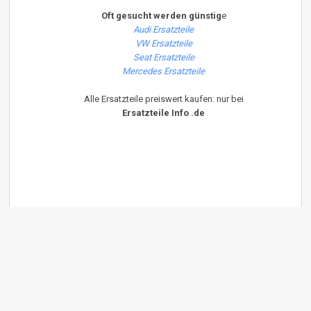
Oft gesucht werden günstig
e
Audi Ersatzteile
VW Ersatzteile
Seat Ersatzteile
Mercedes Ersatzteile
Alle Ersatzteile preiswert kaufen: nur bei
Ersatzteile Info .de
Diese Seite ist Optimiert für Internet Explorer 6.x - 7.x und Firefox ab
Version 1.6.x Um diese Seite korrekt angezeigt zu bekommen bitte
JavaScript Aktivieren