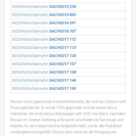
NISSANStoßdämpfer
SACHS315 234
NISSANStoßdämpfer
SACHS315 865
NISSANStoßdämpfer
SACHS316 591
NISSANStoßdämpfer
SACHS316 707
NISSANStoßdämpfer
SACHS317 112
NISSANStoßdämpfer
SACHS317 113
NISSANStoßdämpfer
SACHS317 134
NISSANStoßdämpfer
SACHS317 157
NISSANStoßdämpfer
SACHS317 158
NISSANStoßdämpfer
SACHS317 146
NISSANStoßdämpfer
SACHS317 190
Nissan ist ein japanischer Automobilhersteller, der sich aus Datsun und
Prince gebildet hat. Er wurde 1933 gegründet und hat seinen Sitz in
Yokohama. Der erste Datsun-Kleinwagen rollt 1935 vom Band. Nachdem
Nissan im Zweiten Weltkrieg anfänglich verschiedenste Fahrzeuge und
Motoren für die Kriegsindustrie hergestellt hatte, wurde die Produktion
vorübergehend eingestellt. Nissan kann seine bei der Fertigung von