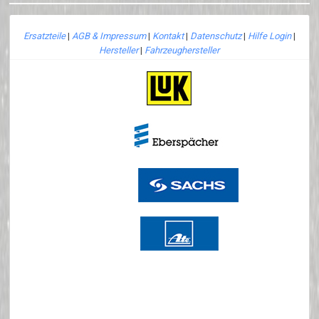
Ersatzteile
|
AGB & Impressum
|
Kontakt
|
Datenschutz
|
Hilfe Login
|
Hersteller
|
Fahrzeughersteller