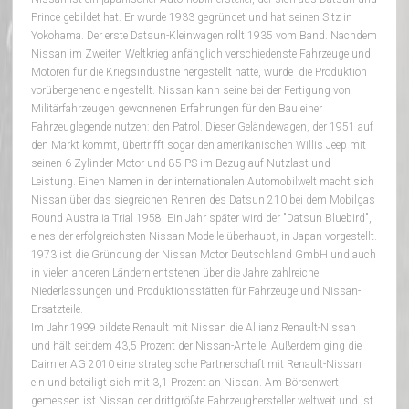
Prince gebildet hat. Er wurde 1933 gegründet und hat seinen Sitz in
Yokohama. Der erste Datsun-Kleinwagen rollt 1935 vom Band. Nachdem
Nissan im Zweiten Weltkrieg anfänglich verschiedenste Fahrzeuge und
Motoren für die Kriegsindustrie hergestellt hatte, wurde die Produktion
vorübergehend eingestellt. Nissan kann seine bei der Fertigung von
Militärfahrzeugen gewonnenen Erfahrungen für den Bau einer
Fahrzeuglegende nutzen: den Patrol. Dieser Geländewagen, der 1951 auf
den Markt kommt, übertrifft sogar den amerikanischen Willis Jeep mit
seinen 6-Zylinder-Motor und 85 PS im Bezug auf Nutzlast und
Leistung. Einen Namen in der internationalen Automobilwelt macht sich
Nissan über das siegreichen Rennen des Datsun 210 bei dem Mobilgas
Round Australia Trial 1958. Ein Jahr später wird der "Datsun Bluebird",
eines der erfolgreichsten Nissan Modelle überhaupt, in Japan vorgestellt.
1973 ist die Gründung der Nissan Motor Deutschland GmbH und auch
in vielen anderen Ländern entstehen über die Jahre zahlreiche
Niederlassungen und Produktionsstätten für Fahrzeuge und Nissan-
Ersatzteile.
Im Jahr 1999 bildete Renault mit Nissan die Allianz Renault-Nissan
und hält seitdem 43,5 Prozent der Nissan-Anteile. Außerdem ging die
Daimler AG 2010 eine strategische Partnerschaft mit Renault-Nissan
ein und beteiligt sich mit 3,1 Prozent an Nissan. Am Börsenwert
gemessen ist Nissan der drittgrößte Fahrzeughersteller weltweit und ist