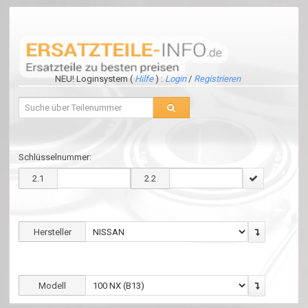
NEU! Loginsystem (
Hilfe
) :
Login
/
Registrieren
Schlüsselnummer:
2.1
2.2
Hersteller
Modell