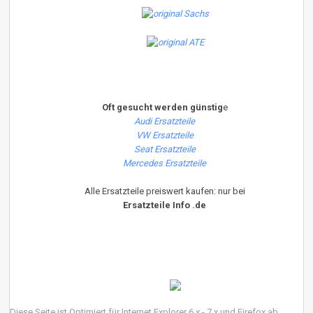
Oft gesucht werden günstig
e
Audi Ersatzteile
VW Ersatzteile
Seat Ersatzteile
Mercedes Ersatzteile
Alle Ersatzteile preiswert kaufen: nur bei
Ersatzteile Info .de
Diese Seite ist Optimiert für Internet Explorer 6.x - 7.x und Firefox ab