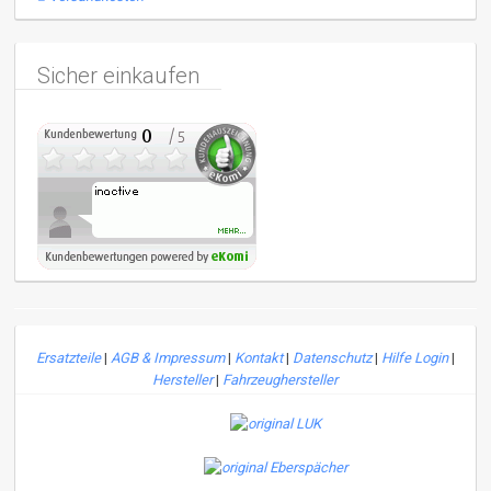
Sicher einkaufen
Ersatzteile
|
AGB & Impressum
|
Kontakt
|
Datenschutz
|
Hilfe Login
|
Hersteller
|
Fahrzeughersteller