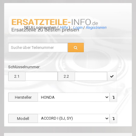
NEU! Loginsystem (
Hilfe
) :
Login
/
Registrieren
Schlüsselnummer:
2.1
2.2
Hersteller
Modell