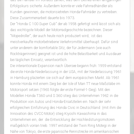
Erfolgskurs sicherte. Außerdem konnte er viele Fahrradhändler als
Kunden gewinnen, die motorisietreten Honda-Fahrräder zu vertreiben.
Diese Zusammenarbeit dauerte bis 1973.
Der "Honda C 100 Super Cub" der ab 1958 gefertigt wird lässt sich als
das wichtigste Modell der Motorradgeschichte bezeichnen. Dieser
"Mopedroller", der auch heute noch produziert wird, ist das
meistverkaufte motorbetriebene Verkehrsmittel überhaupt. Dafür sind
unter anderem der komfortable Sitz, der für Jedermann (wie auch
Rockträgerinnen) geeignet ist und die hohe Belastbarkeit und Ausdauer
bei täglichen Einsatz, verantwortlich.
Die interantionale Expansion nach Übersee begann früh: 1959 entstand
die erste Honda-Niederlassung in der USA, mit der Niederlassung 1961
in Hamburg plazierten sie sich auf dem europäischen Markt. Ab 1961
konnte Honda mit einem Sieg bei der Isle of Man TT neue Maßstäbe im
Motorsport setzen (1965 folgte der erste Formel-1-Sieg). Mit den
Modellen Honda T360 und S 360 stieg das Unternehmen 1962 in die
Produktion von Autos und Honda-Ersatzteilen ein. Nach der sehr
erfolgreichen Einführung des Honda Civic in Deutschland (mit ihm die
Innovation des CVCC-Motor) stieg Kiyoshi Kawashima in das
Unternehmen ein, der die Entwicklung der Hochleidstungsmotoren
maßgeblich vorran trieb. 1997 entstand der Twin Ring Motegi in der
Nähe von Tokiyo, die erste japanische Rennstrecke im amerikanischen