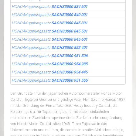
HONDAKupplungssatz
SACHS3000 834 601
HONDAKupplungssatz
SACHS3000 840 001
HONDAKupplungssatz
SACHS3000 845 301
HONDAKupplungssatz
SACHS3000 845 501
HONDAKupplungssatz
SACHS3000 845 601
HONDAKupplungssatz
SACHS3000 852 401
HONDAKupplungssatz
SACHS3000 951 506
HONDAKupplungssatz
SACHS3000 954 285
HONDAKupplungssatz
SACHS3000 954 445
HONDAKupplungssatz
SACHS3000 951 555
Den Grundstein für den japanischen Automobilhersteller Honda Motor
Co. Ltd., legte der Gründer und geistige Vater, Herr Soichiro Honda, 1937
mit der Gründung der Firma Tokai Seiki Heavy Industry Co. Ltd., die
Kolbenringe u.a. für Toyota fertigte und mit ersten, einfachsten
motorisierten Zweirädern experimentierte. Zur Unternehmensgründung
von Honda Motor Co. Ltd. stieg 1948 Takeo Fujisawa in das
Unternehmen ein und mit ihm, die damals innovative Vertriebsstrategie,
das die Händler im Vorraus zahlen, was dem Betrieb einen langjährigen