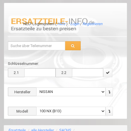
NEU! Loginsystem (
Hilfe
) :
Login
/
Registrieren
Schlüsselnummer:
2.1
2.2
Hersteller
Modell
Ersatzteile
/
alle Hersteller
/
SACHS
/