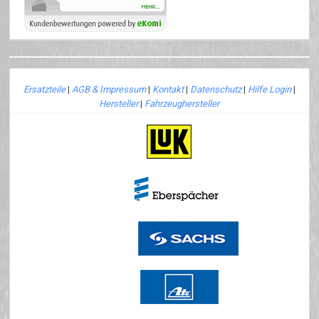
Ersatzteile
|
AGB & Impressum
|
Kontakt
|
Datenschutz
|
Hilfe Login
|
Hersteller
|
Fahrzeughersteller