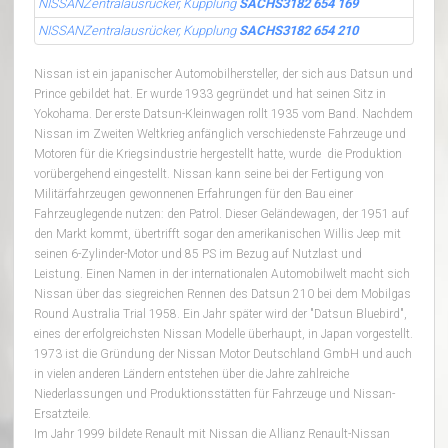
NISSANZentralausrücker, Kupplung
SACHS3182 654 169
NISSANZentralausrücker, Kupplung
SACHS3182 654 210
Nissan ist ein japanischer Automobilhersteller, der sich aus Datsun und
Prince gebildet hat. Er wurde 1933 gegründet und hat seinen Sitz in
Yokohama. Der erste Datsun-Kleinwagen rollt 1935 vom Band. Nachdem
Nissan im Zweiten Weltkrieg anfänglich verschiedenste Fahrzeuge und
Motoren für die Kriegsindustrie hergestellt hatte, wurde die Produktion
vorübergehend eingestellt. Nissan kann seine bei der Fertigung von
Militärfahrzeugen gewonnenen Erfahrungen für den Bau einer
Fahrzeuglegende nutzen: den Patrol. Dieser Geländewagen, der 1951 auf
den Markt kommt, übertrifft sogar den amerikanischen Willis Jeep mit
seinen 6-Zylinder-Motor und 85 PS im Bezug auf Nutzlast und
Leistung. Einen Namen in der internationalen Automobilwelt macht sich
Nissan über das siegreichen Rennen des Datsun 210 bei dem Mobilgas
Round Australia Trial 1958. Ein Jahr später wird der "Datsun Bluebird",
eines der erfolgreichsten Nissan Modelle überhaupt, in Japan vorgestellt.
1973 ist die Gründung der Nissan Motor Deutschland GmbH und auch
in vielen anderen Ländern entstehen über die Jahre zahlreiche
Niederlassungen und Produktionsstätten für Fahrzeuge und Nissan-
Ersatzteile.
Im Jahr 1999 bildete Renault mit Nissan die Allianz Renault-Nissan