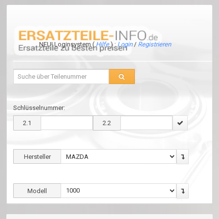
NEU! Loginsystem (
Hilfe
) :
Login
/
Registrieren
Schlüsselnummer:
2.1
2.2
Hersteller
Modell