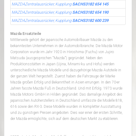
MAZDAZentralausrücker, Kupplung
SACHS3182 654 145
MAZDAZentralausrücker, Kupplung
SACHS3182 654 190
MAZDAZentralausrücker, Kupplung
SACHS3182 600 239
Mazda Ersatzteile
Mittlerweile gehört der japanische Automobilbauer Mazda zu den
bekanntesten Unternehmen in der Automobilbranche. Die Mazda Motor
Corporation wurde im Jahr 1920 in Hiroshima (Fuchu) von Jujiro
Matsuda (ausgesprochen "Mazda") gegründet. Neben den
Produktionsstätten in Japan (Ujina, Minami-ku und Hofu) werden
unterschiedliche Mazda Modelle und dazugehörige Mazda Autoteile in
der ganzen Welt hergestellt. Zuerst haben die Fahrzeuge der Marke
Mazda großen Erfolg und Bekanntheit in Asien errungen. In den 70-er
Jahren fasste Mazda Fuß in Deutschland. Und mit Erfolg. 1973 wurde
Mazda Motors GmbH in Hilden gegründet. Das damalige Angebot des
japanischen Autoherstellers in Deutschland umfasste die Modelle 818,
616 sowie den RX-3. Diese Modelle wurden in kompletter Ausstattung
und zu günstigen Preisen angeboten. Dies war einer der ersten Schritte,
der Mazda ermöglichte, sich auf dem deutschen Markt zu etablieren.