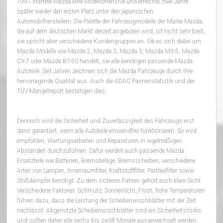
1997 startete Mazda eine Modelloffensive und erreichte zwei Jahre
später wieder den ersten Platz unter den japanischen
Automobilherstellern. Die Palette der Fahrzeugmodelle der Marke Mazda,
die auf dem deutschen Markt derzeit angeboten wird, ist nicht sehr breit,
sie spricht aber verschiedene Kundengruppen an. Ob es sich dabei um
Mazda Modelle wie Mazda 2, Mazda 3, Mazda 5, Mazda MX-5, Mazda
CX-7 oder Mazda BT-50 handelt, sie alle benötigen passende Mazda
Autoteile. Seit Jahren zeichnen sich die Mazda Fahrzeuge durch ihre
hervorragende Qualität aus. Auch die ADAC Pannenstatistik und der
TÜV-Mängelreport bestätigen dies.
Dennoch wird die Sicherheit und Zuverlässigkeit des Fahrzeugs erst
dann garantiert, wenn alle Autoteile einwandfrei funktionieren. So wird
empfohlen, Wartungsarbeiten und Reparaturen in regelmäßigen
Abständen durchzuführen. Dafür werden auch passende Mazda
Ersatzteile wie Batterien, Bremsbeläge, Bremsscheiben, verschiedene
Arten von Lampen, Innenraumfilter, Kraftstofffilter, Partikelfilter sowie
Stoßdämpfer benötigt. Zu dem sicheren Fahren gehört auch klare Sicht.
Verschiedene Faktoren: Schmutz, Sonnenlicht, Frost, hohe Temperaturen
führen dazu, dass die Leistung der Scheibenwischblätter mit der Zeit
nachlässt. Abgenutzte Scheibenwischblätter sind ein Sicherheitsrisiko
und sollten daher alle sechs bis zwölf Monate ausgewechselt werden.