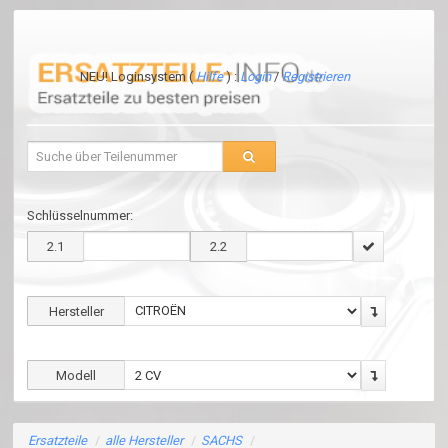
NEU! Loginsystem (
Hilfe
) :
Login
/
Registrieren
Schlüsselnummer:
2.1
2.2
Hersteller
Modell
Ersatzteile
/
alle Hersteller
/
SACHS
/