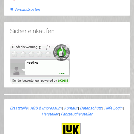
Versandkosten
Sicher einkaufen
Ersatzteile
|
AGB & Impressum
|
Kontakt
|
Datenschutz
|
Hilfe Login
|
Hersteller
|
Fahrzeughersteller