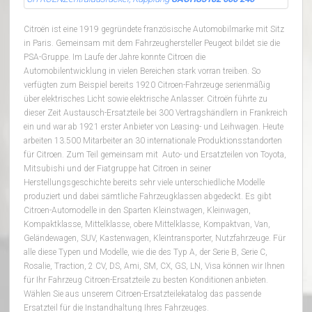
Citroën ist eine 1919 gegründete französische Automobilmarke mit Sitz
in Paris. Gemeinsam mit dem Fahrzeughersteller Peugeot bildet sie die
PSA-Gruppe. Im Laufe der Jahre konnte Citroen die
Automobilentwicklung in vielen Bereichen stark vorran treiben. So
verfügten zum Beispiel bereits 1920 Citroen-Fahrzeuge serienmäßig
über elektrisches Licht sowie elektrische Anlasser. Citroën führte zu
dieser Zeit Austausch-Ersatzteile bei 300 Vertragshändlern in Frankreich
ein und war ab 1921 erster Anbieter von Leasing- und Leihwagen. Heute
arbeiten 13.500 Mitarbeiter an 30 internationale Produktionsstandorten
für Citroen. Zum Teil gemeinsam mit Auto- und Ersatzteilen von Toyota,
Mitsubishi und der Fiatgruppe hat Citroen in seiner
Herstellungsgeschichte bereits sehr viele unterschiedliche Modelle
produziert und dabei sämtliche Fahrzeugklassen abgedeckt. Es gibt
Citroen-Automodelle in den Sparten Kleinstwagen, Kleinwagen,
Kompaktklasse, Mittelklasse, obere Mittelklasse, Kompaktvan, Van,
Geländewagen, SUV, Kastenwagen, Kleintransporter, Nutzfahrzeuge. Für
alle diese Typen und Modelle, wie die des Typ A, der Serie B, Serie C,
Rosalie, Traction, 2 CV, DS, Ami, SM, CX, GS, LN, Visa können wir Ihnen
für Ihr Fahrzeug Citroen-Ersatzteile zu besten Konditionen anbieten.
Wählen Sie aus unserem Citroen-Ersatzteilekatalog das passende
Ersatzteil für die Instandhaltung Ihres Fahrzeuges.