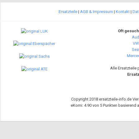
Ersatzteile
|
AGB & Impressum
|
Kontakt
|
Dat
Oft gesuch
Audi
VW 
Seat
Merced
Alle Ersatzteile
Ersatz
Copyright 2018 ersatzteile-info.de Ver
eKomi
:
4.90
von
5
Punkten basierend 