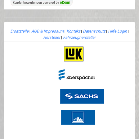
Ersatzteile
|
AGB & Impressum
|
Kontakt
|
Datenschutz
|
Hilfe Login
|
Hersteller
|
Fahrzeughersteller