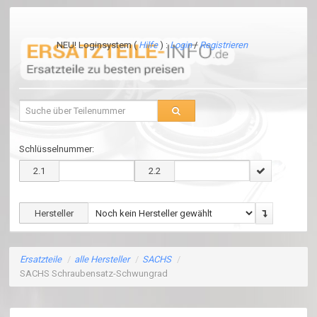
NEU! Loginsystem (
Hilfe
) :
Login
/
Registrieren
Schlüsselnummer:
2.1
2.2
Hersteller
Ersatzteile
/
alle Hersteller
/
SACHS
/
SACHS Schraubensatz-Schwungrad