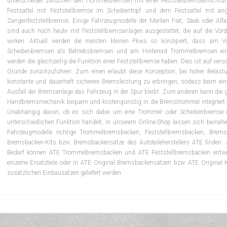
unterscheidet zwischen den Trommelbremsen mit einer Feststellbremseinrichtu
Festsattel mit Feststellbremse im Scheibentopf und dem Festsattel mit ang
Zangenfeststellbremse. Einige Fahrzeugmodelle der Marken Fiat, Saab oder Alf
sind auch noch heute mit Feststellbremsanlagen ausgestattet, die auf die Vor
wirken. Aktuell werden die meisten kleinen Pkws so konzipiert, dass am Vo
Scheibenbremsen als Betriebsbremsen und am Hinterrad Trommelbremsen ein
werden die gleichzeitig die Funktion einer Feststellbremse haben. Dies ist auf vers
Gründe zurückzuführen. Zum einen erlaubt diese Konzeption, bei hoher Belastu
konstante und dauerhaft sicherere Bremsleistung zu erbringen, sodass beim ein
Ausfall der Bremsanlage das Fahrzeug in der Spur bleibt. Zum anderen kann die
Handbremsmechanik bequem und kostengünstig in die Bremstrommel integriert 
Unabhängig davon, ob es sich dabei um eine Trommel- oder Scheibenbremse i
unterschiedlichen Funktion handelt, in unserem Online-Shop lassen sich beinahe 
Fahrzeugmodelle richtige Trommelbremsbacken, Feststellbremsbacken, Brems
Bremsbacken-Kits bzw. Bremsbackensätze des Autoteileherstellers ATE finden. 
Bedarf können ATE Trommelbremsbacken und ATE Feststellbremsbacken entwe
einzelne Ersatzteile oder in ATE Original Bremsbackensätzen bzw. ATE Original 
zusätzlichen Einbausätzen geliefert werden.