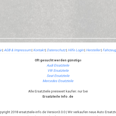
le
|
AGB & Impressum
|
Kontakt
|
Datenschutz
|
Hilfe Login
|
Hersteller
|
Fahrzeug
Oft gesucht werden günstig
e
Audi Ersatzteile
VW Ersatzteile
Seat Ersatzteile
Mercedes Ersatzteile
Alle Ersatzteile preiswert kaufen: nur bei
Ersatzteile Info .de
pyright 2018 ersatzteile-info.de Version3.0.0 | Wir verkaufen neue Auto Ersatzte