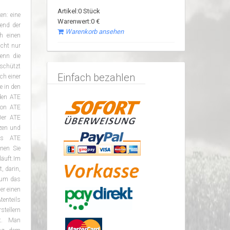
Artikel:0 Stück
en: eine
Warenwert:0 €
end der
Warenkorb ansehen
h einen
cht nur
enn die
schützt
Einfach bezahlen
ch einer
e in den
den ATE
von ATE
Der ATE
zen und
nes ATE
nen Sie
läuft.Im
, darin,
, um das
er einen
tenteils
tellern
zt. Man