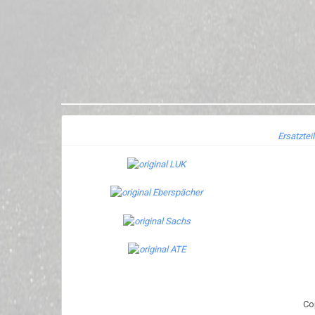
Ersatztei
Co