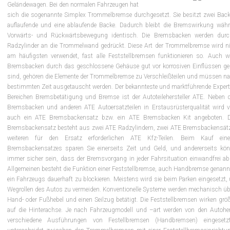
Geländewagen. Bei den normalen Fahrzeugen hat
sich die sogenannte Simplex Trommelbremse durchgesetzt. Sie besitzt zwei Back
auflaufende und eine ablaufende Backe. Dadurch bleibt die Bremswirkung währ
Vorwärts- und Rückwärtsbewegung identisch. Die Bremsbacken werden durc
Radzylinder an die Trommelwand gedrückt. Diese Art der Trommelbremse wird ni
am häufigsten verwendet, fast alle Feststellbremsen funktionieren so. Auch w
Bremsbacken durch das geschlossene Gehäuse gut vor korrosiven Einflüssen ge
sind, gehören die Elemente der Trommelbremse zu Verschleißteilen und müssen na
bestimmten Zeit ausgetauscht werden. Der bekannteste und marktführende Expert
Bereichen Bremsbetätigung und Bremse ist der Autoteilehersteller ATE. Neben 
Bremsbacken und anderen ATE Autoersatzteilen in Erstausrüsterqualität wird 
auch ein ATE Bremsbackensatz bzw. ein ATE Bremsbacken Kit angeboten. 
Bremsbackensatz besteht aus zwei ATE Radzylindern, zwei ATE Bremsbackensät
weiteren für den Ersatz erforderlichen ATE Kfz-Teilen. Beim Kauf ei
Bremsbackensatzes sparen Sie einerseits Zeit und Geld, und andererseits kön
immer sicher sein, dass der Bremsvorgang in jeder Fahrsituation einwandfrei ab
Allgemeinen besteht die Funktion einer Feststellbremse, auch Handbremse genannt
ein Fahrzeugs dauerhaft zu blockieren. Meistens wird sie beim Parken eingesetzt
Wegrollen des Autos zu vermeiden. Konventionelle Systeme werden mechanisch üb
Hand- oder Fußhebel und einen Seilzug betätigt. Die Feststellbremsen wirken größ
auf die Hinterachse. Je nach Fahrzeugmodell und –art werden von den Autohers
verschiedene Ausführungen von Festellbremsen (Handbremsen) eingeset