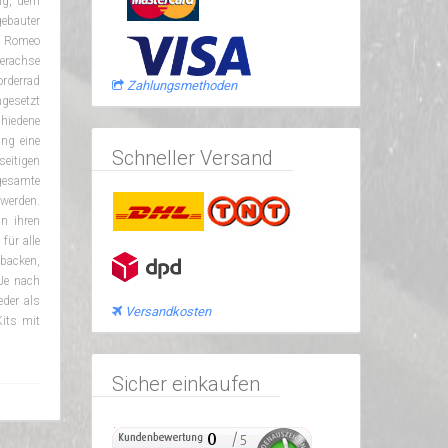
ng, dem
ebauter
a Romeo
derachse
rderrad
Zahlungsmethoden
gesetzt
chiedene
ng eine
Schneller Versand
seitigen
 gesamte
werden.
n ihren
für alle
backen,
Je nach
der als
Versandkosten
Kits mit
Sicher einkaufen