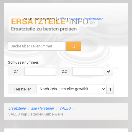
NEU! Loginsystem (
Hilfe
) :
Login
/
Registrieren
Schlüsselnummer:
2.1
2.2
Hersteller
Ersatzteile
/
alle Hersteller
/
VALEO
/
VALEO Impulsgeber-Kurbelwelle