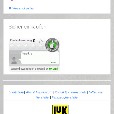
Versandkosten
Sicher einkaufen
Ersatzteile
|
AGB & Impressum
|
Kontakt
|
Datenschutz
|
Hilfe Login
|
Hersteller
|
Fahrzeughersteller