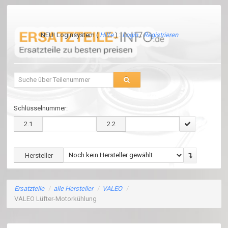
NEU! Loginsystem (
Hilfe
) :
Login
/
Registrieren
Schlüsselnummer:
2.1
2.2
Hersteller
Ersatzteile
/
alle Hersteller
/
VALEO
/
VALEO Lüfter-Motorkühlung