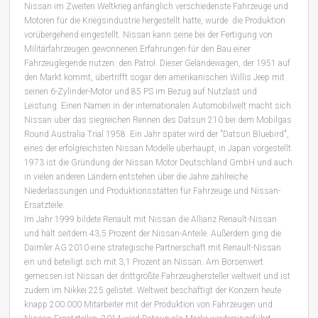
Nissan im Zweiten Weltkrieg anfänglich verschiedenste Fahrzeuge und
Motoren für die Kriegsindustrie hergestellt hatte, wurde die Produktion
vorübergehend eingestellt. Nissan kann seine bei der Fertigung von
Militärfahrzeugen gewonnenen Erfahrungen für den Bau einer
Fahrzeuglegende nutzen: den Patrol. Dieser Geländewagen, der 1951 auf
den Markt kommt, übertrifft sogar den amerikanischen Willis Jeep mit
seinen 6-Zylinder-Motor und 85 PS im Bezug auf Nutzlast und
Leistung. Einen Namen in der internationalen Automobilwelt macht sich
Nissan über das siegreichen Rennen des Datsun 210 bei dem Mobilgas
Round Australia Trial 1958. Ein Jahr später wird der "Datsun Bluebird",
eines der erfolgreichsten Nissan Modelle überhaupt, in Japan vorgestellt.
1973 ist die Gründung der Nissan Motor Deutschland GmbH und auch
in vielen anderen Ländern entstehen über die Jahre zahlreiche
Niederlassungen und Produktionsstätten für Fahrzeuge und Nissan-
Ersatzteile.
Im Jahr 1999 bildete Renault mit Nissan die Allianz Renault-Nissan
und hält seitdem 43,5 Prozent der Nissan-Anteile. Außerdem ging die
Daimler AG 2010 eine strategische Partnerschaft mit Renault-Nissan
ein und beteiligt sich mit 3,1 Prozent an Nissan. Am Börsenwert
gemessen ist Nissan der drittgrößte Fahrzeughersteller weltweit und ist
zudem im Nikkei 225 gelistet. Weltweit beschäftigt der Konzern heute
knapp 200.000 Mitarbeiter mit der Produktion von Fahrzeugen und