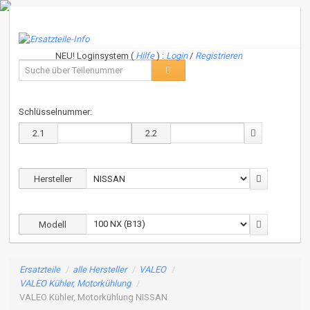
NEU! Loginsystem (
Hilfe
) :
Login
/
Registrieren
Schlüsselnummer:
2.1
2.2
Hersteller
Modell
Ersatzteile
/
alle Hersteller
/
VALEO
/
VALEO Kühler, Motorkühlung
/
VALEO Kühler, Motorkühlung NISSAN