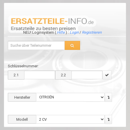
NEU! Loginsystem (
Hilfe
) :
Login
/
Registrieren
Schlüsselnummer:
2.1
2.2
Hersteller
Modell