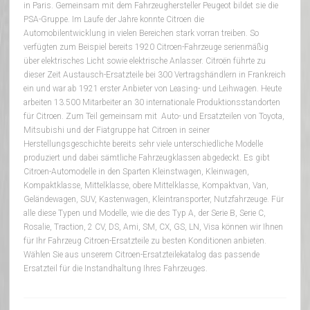
in Paris. Gemeinsam mit dem Fahrzeughersteller Peugeot bildet sie die
PSA-Gruppe. Im Laufe der Jahre konnte Citroen die
Automobilentwicklung in vielen Bereichen stark vorran treiben. So
verfügten zum Beispiel bereits 1920 Citroen-Fahrzeuge serienmäßig
über elektrisches Licht sowie elektrische Anlasser. Citroën führte zu
dieser Zeit Austausch-Ersatzteile bei 300 Vertragshändlern in Frankreich
ein und war ab 1921 erster Anbieter von Leasing- und Leihwagen. Heute
arbeiten 13.500 Mitarbeiter an 30 internationale Produktionsstandorten
für Citroen. Zum Teil gemeinsam mit Auto- und Ersatzteilen von Toyota,
Mitsubishi und der Fiatgruppe hat Citroen in seiner
Herstellungsgeschichte bereits sehr viele unterschiedliche Modelle
produziert und dabei sämtliche Fahrzeugklassen abgedeckt. Es gibt
Citroen-Automodelle in den Sparten Kleinstwagen, Kleinwagen,
Kompaktklasse, Mittelklasse, obere Mittelklasse, Kompaktvan, Van,
Geländewagen, SUV, Kastenwagen, Kleintransporter, Nutzfahrzeuge. Für
alle diese Typen und Modelle, wie die des Typ A, der Serie B, Serie C,
Rosalie, Traction, 2 CV, DS, Ami, SM, CX, GS, LN, Visa können wir Ihnen
für Ihr Fahrzeug Citroen-Ersatzteile zu besten Konditionen anbieten.
Wählen Sie aus unserem Citroen-Ersatzteilekatalog das passende
Ersatzteil für die Instandhaltung Ihres Fahrzeuges.