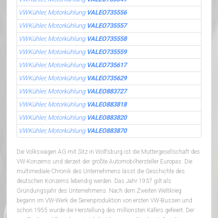
VWKühler, Motorkühlung
VALEO735556
VWKühler, Motorkühlung
VALEO735557
VWKühler, Motorkühlung
VALEO735558
VWKühler, Motorkühlung
VALEO735559
VWKühler, Motorkühlung
VALEO735617
VWKühler, Motorkühlung
VALEO735629
VWKühler, Motorkühlung
VALEO883727
VWKühler, Motorkühlung
VALEO883818
VWKühler, Motorkühlung
VALEO883820
VWKühler, Motorkühlung
VALEO883870
Die Volkswagen AG mit Sitz in Wolfsburg ist die Muttergesellschaft des
VW-Konzerns und derzeit der größte Automobilhersteller Europas. Die
multimediale Chronik des Unternehmens lässt die Geschichte des
deutschen Konzerns lebendig werden. Das Jahr 1937 gilt als
Gründungsjahr des Unternehmens. Nach dem Zweiten Weltkrieg
begann im VW-Werk die Serienproduktion von ersten VW-Bussen und
schon 1955 wurde die Herstellung des millionsten Käfers gefeiert. Der