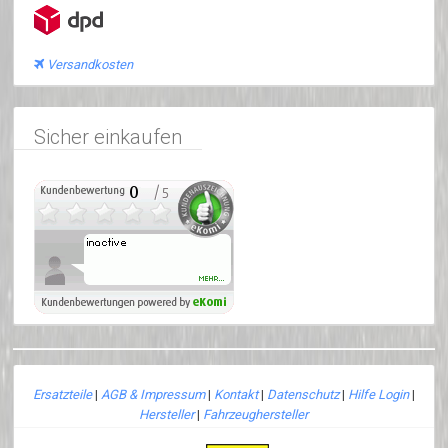
Versandkosten
Sicher einkaufen
Ersatzteile
|
AGB & Impressum
|
Kontakt
|
Datenschutz
|
Hilfe Login
|
Hersteller
|
Fahrzeughersteller