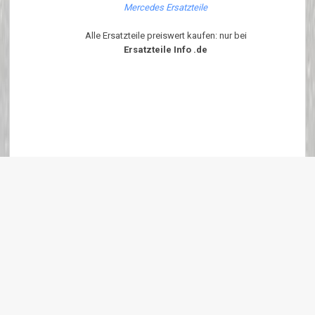
Mercedes Ersatzteile
Alle Ersatzteile preiswert kaufen: nur bei
Ersatzteile Info .de
Diese Seite ist Optimiert für Internet Explorer 6.x - 7.x und Firefox ab
Version 1.6.x Um diese Seite korrekt angezeigt zu bekommen bitte
JavaScript Aktivieren
Copyright 2018 ersatzteile-info.de Version3.0.0 | Wir verkaufen neue Auto
Ersatzteile
eKomi
:
4.90
von
5
Punkten basierend auf
639
Bewertungen.
639