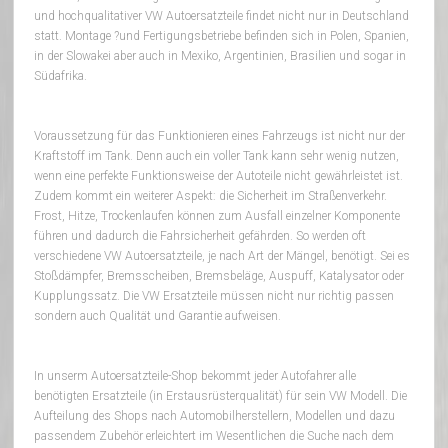
und hochqualitativer VW Autoersatzteile findet nicht nur in Deutschland
statt. Montage ?und Fertigungsbetriebe befinden sich in Polen, Spanien,
in der Slowakei aber auch in Mexiko, Argentinien, Brasilien und sogar in
Südafrika.
Voraussetzung für das Funktionieren eines Fahrzeugs ist nicht nur der
Kraftstoff im Tank. Denn auch ein voller Tank kann sehr wenig nutzen,
wenn eine perfekte Funktionsweise der Autoteile nicht gewährleistet ist.
Zudem kommt ein weiterer Aspekt: die Sicherheit im Straßenverkehr.
Frost, Hitze, Trockenlaufen können zum Ausfall einzelner Komponente
führen und dadurch die Fahrsicherheit gefährden. So werden oft
verschiedene VW Autoersatzteile, je nach Art der Mängel, benötigt. Sei es
Stoßdämpfer, Bremsscheiben, Bremsbeläge, Auspuff, Katalysator oder
Kupplungssatz. Die VW Ersatzteile müssen nicht nur richtig passen
sondern auch Qualität und Garantie aufweisen.
In unserm Autoersatzteile-Shop bekommt jeder Autofahrer alle
benötigten Ersatzteile (in Erstausrüsterqualität) für sein VW Modell. Die
Aufteilung des Shops nach Automobilherstellern, Modellen und dazu
passendem Zubehör erleichtert im Wesentlichen die Suche nach dem