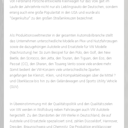
von Ferdinand Porsche entwickelte Kleinwagen für das Volk galt im
Laufe der Jahrzehnte nicht nur als Lieblingsauto der Deutschen, sondern
errang auch eine große Popularität in den USA und wurde als
"Gegenkultur" zu den großen Straßenkreuzen bezeichnet.
Als Produktionsweltmeister in der gesamten Automobilbranche stellt
das Unternehmen unterschiedliche Modelle an Pkw und Nutzfahrzeugen
sowie die dazugehörigen Autoteile und Ersatzteile für VW Modelle
(Nachrüstung) her. So zum Beispiel für den Polo, den Golf, den New
Beetle, den Scirocco, den Jetta, den Touran, den Tiguan, den Eos, den
Passat (CC), den Sharan, den Touareg Vento sowie viele andere mehr.
Somit bedient der VW-Konzern viele unterschiedliche Sparten:
angefangen bei Kleinst, -Klein, -und Kompaktaktwagen über die Mittel ?
und Oberklasse bis hin zu den Geländewagen und Sports Utility Vehicle
(SUV).
In Übereinstimmung mit der Qualitätspolitik und den Qualitätszielen
von VW werden in Wolfsburg neben Fahrzeugen auch VW Autoteile
hergestellt. Zu den Standorten der VW-Werke in Deutschland, die auf
Autoteile und Ersatzteile spezialisiert sind, zählen Düsseldorf, Hannover,
Dresden, Braunschweig und Chemnitz. Die Produktion erstklassiger