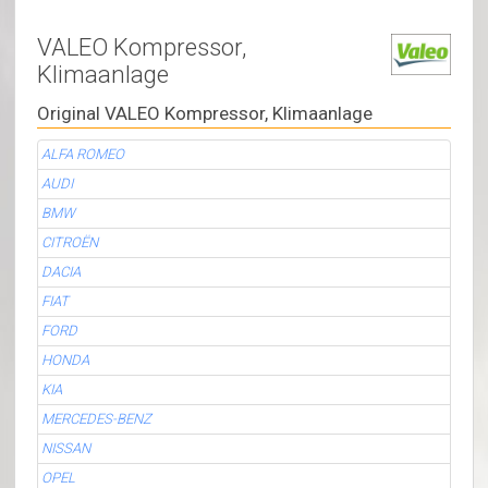
VALEO Kompressor,
Klimaanlage
Original VALEO Kompressor, Klimaanlage
ALFA ROMEO
AUDI
BMW
CITROËN
DACIA
FIAT
FORD
HONDA
KIA
MERCEDES-BENZ
NISSAN
OPEL