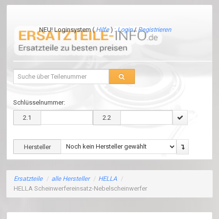
NEU! Loginsystem (
Hilfe
) :
Login
/
Registrieren
Schlüsselnummer:
2.1
2.2
Hersteller
Ersatzteile
/
alle Hersteller
/
HELLA
/
HELLA Scheinwerfereinsatz-Nebelscheinwerfer