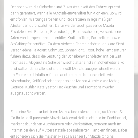
Dennoch wird die Sicherheit und Zuverlässigkeit des Fahrzeugs erst
dann garantiert, wenn alle Autoteile einwandfrei funktionieren. So wird
empfohlen, Wartungsarbeiten und Reparaturen in regelmäßigen
Abständen durchzuführen. Dafür werden auch passende Mazda
Ersatzteile wie Batterien, Bremsbeläge, Bremsscheiben, verschiedene
Arten von Lampen, Innenraumfilter, Kraftstofffilter, Partikelfilter sowie
Stoßdämpfer benötigt. Zu dem sicheren Fahren gehört auch klare Sicht.
Verschiedene Faktoren: Schmutz, Sonnenlicht, Frost, hohe Temperaturen
führen dazu, dass die Leistung der Scheibenwischblätter mit der Zeit
nachlässt. Abgenutzte Scheibenwischblätter sind ein Sicherheitsrisiko
und sollten daher alle sechs bis zwölf Monate ausgewechselt werden.
Im Falle eines Unfalls müssen auch manche Karosserieteile wie
Motorhaube, Kotflügel oder sogar solche Mazda Autoteile wie Motor,
Getriebe, Kühler, Katalysator, Heckleuchte und Frontscheinwerfer
ausgetauscht werden.
Falls eine Reparatur bei einem Mazda bevorstehen sollte, so können Sie
für Ihr Modell passende Mazda Autoersatzteile nicht nur im Fachhandel,
markengebundenen Autohäusern oder Werkstätten, sondern auch im
Internet bei den auf Autoersatzteile spezialisierten Händlern finden. Dabei
entscheiden sich die meisten Mazda Besitzer für Mazda Original