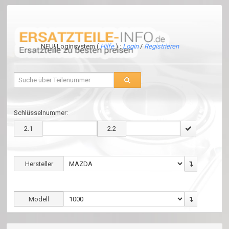
NEU! Loginsystem (
Hilfe
) :
Login
/
Registrieren
Schlüsselnummer:
2.1
2.2
Hersteller
Modell