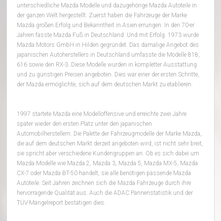
unterschiedliche Mazda Modelle und dazugehörige Mazda Autoteile in
der ganzen Welt hergestellt. Zuerst haben die Fahrzeuge der Marke
Mazda großen Erfolg und Bekanntheit in Asien errungen. In den 70-er
Jahren fasste Mazda Fuß in Deutschland. Und mit Erfolg. 1973 wurde
Mazda Motors GmbH in Hilden gegründet. Das damalige Angebot des
japanischen Autoherstellers in Deutschland umfasste die Modelle 818,
616 sowie den RX-3. Diese Modelle wurden in kompletter Ausstattung
und zu günstigen Preisen angeboten. Dies war einer der ersten Schritte,
der Mazda ermöglichte, sich auf dem deutschen Markt zu etablieren.
1997 startete Mazda eine Modelloffensive und erreichte zwei Jahre
später wieder den ersten Platz unter den japanischen
Automobilherstellern. Die Palette der Fahrzeugmodelle der Marke Mazda,
die auf dem deutschen Markt derzeit angeboten wird, ist nicht sehr breit,
sie spricht aber verschiedene Kundengruppen an. Ob es sich dabei um
Mazda Modelle wie Mazda 2, Mazda 3, Mazda 5, Mazda MX-5, Mazda
CX-7 oder Mazda BT-50 handelt, sie alle benötigen passende Mazda
Autoteile. Seit Jahren zeichnen sich die Mazda Fahrzeuge durch ihre
hervorragende Qualität aus. Auch die ADAC Pannenstatistik und der
TÜV-Mängelreport bestätigen dies.