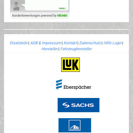
Ersatzteile
|
AGB & Impressum
|
Kontakt
|
Datenschutz
|
Hilfe Login
|
Hersteller
|
Fahrzeughersteller