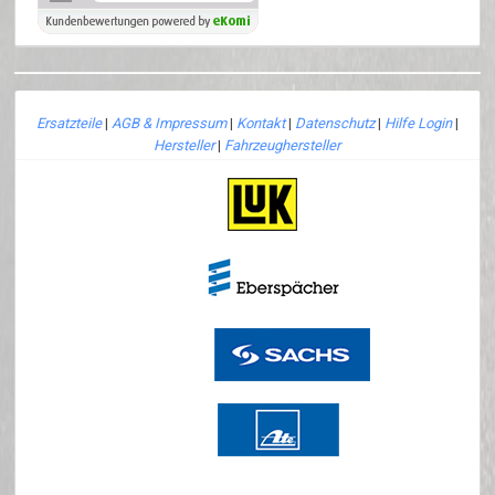
Ersatzteile
|
AGB & Impressum
|
Kontakt
|
Datenschutz
|
Hilfe Login
|
Hersteller
|
Fahrzeughersteller