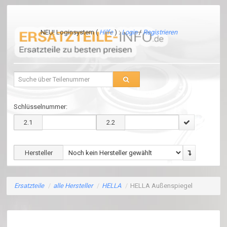
NEU! Loginsystem (
Hilfe
) :
Login
/
Registrieren
Schlüsselnummer:
2.1
2.2
Hersteller
Ersatzteile
/
alle Hersteller
/
HELLA
/
HELLA Außenspiegel