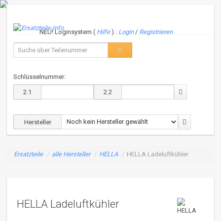
NEU! Loginsystem (
Hilfe
) :
Login
/
Registrieren
Schlüsselnummer:
2.1
2.2
Hersteller
Ersatzteile
/
alle Hersteller
/
HELLA
/
HELLA Ladeluftkühler
HELLA Ladeluftkühler