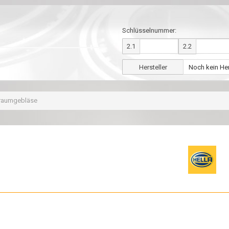
Schlüsselnummer:
2.1
2.2
Hersteller
nraumgebläse