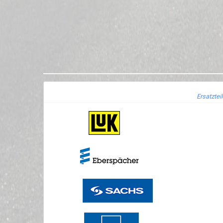
Ersatztei