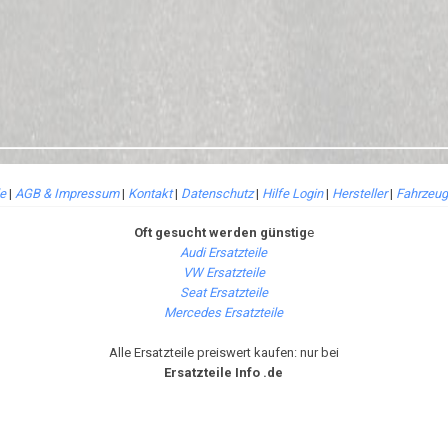
le
|
AGB & Impressum
|
Kontakt
|
Datenschutz
|
Hilfe Login
|
Hersteller
|
Fahrzeug
Oft gesucht werden günstig
e
Audi Ersatzteile
VW Ersatzteile
Seat Ersatzteile
Mercedes Ersatzteile
Alle Ersatzteile preiswert kaufen: nur bei
Ersatzteile Info .de