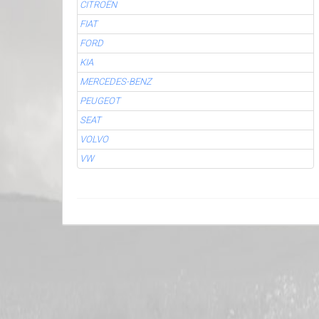
CITROËN
FIAT
FORD
KIA
MERCEDES-BENZ
PEUGEOT
SEAT
VOLVO
VW