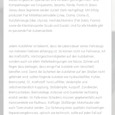
Kompaktwagen wie Cinquecento, Seicento, Panda, Punto III, Bravo.
Genau diese Segmente werden zurzeit stark nachgefragt. Mit Erfolg
produziert Fiat Mittelklassemodelle (Linea, Croma, Croma II),
Nutzfahrzeuge (Idea, Ulysse), Hochdachkombis (Fiat Doblo, Fiorino)
sowie die Kleintransporter Scudo und Ducato. Und für alle Modelle gibt
es passende Fiat Autoersatzteile.
Jedem Autofahrer ist bekannt, dass die Lebensdauer seines Fahrzeugs
von mehreren Faktoren abhängig ist. So können nicht nur Fahrweise, Art
des Kraftstoffs, Höchstgeschwindigkeiten auf den Autobahnen,
sondern auch vor allem Wetterbedingungen wie Nässe, Schnee und
Regen dazu beitragen, dass einige Fiat Autoteile vom Verschleiß
betroffen sind. Damit die Sicherheit der Autofahrer auf den Straßen nicht
gefährdet wird, sollten folgende Autoteile wie Hydraulikerfilter, Kühler,
Bremssattel, Öl ,-Kraftstoff ?und Luftfilter, Verdampfer und
selbstverständlich Kupplung, Stoßdämpfer, Auspuff, Zündkerzen,
Bremsscheiben, Bremsbeläge, Anlasser und Querlenker rechtzeitig
ersetzt werden. Im Falle eines Schadens müssen gegebenenfalls auch
Karosserieteile wie Radhaus, Kotflügel, Stoßfänger, Motorhaube oder
auch Türen ersetzt werden. Zur Sicherung eines qualitativ hochwertigen
Reparaturergebnisses, optisch wie technisch, sollte auf jeden Fall auf