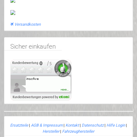
Versandkosten
Sicher einkaufen
Ersatzteile
|
AGB & Impressum
|
Kontakt
|
Datenschutz
|
Hilfe Login
|
Hersteller
|
Fahrzeughersteller