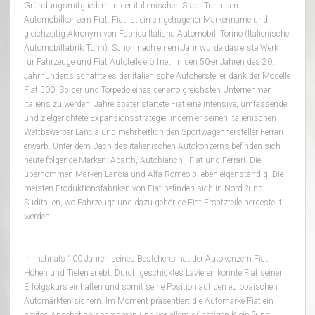
Gründungsmitgliedern in der italienischen Stadt Turin den
Automobilkonzern Fiat. Fiat ist ein eingetragener Markenname und
gleichzeitig Akronym von Fabrica Italiana Automobili Torino (Italienische
Automobilfabrik Turin). Schon nach einem Jahr wurde das erste Werk
für Fahrzeuge und Fiat Autoteile eröffnet. In den 50-er Jahren des 20.
Jahrhunderts schaffte es der italienische Autohersteller dank der Modelle
Fiat 500, Spider und Torpedo eines der erfolgreichsten Unternehmen
Italiens zu werden. Jahre später startete Fiat eine intensive, umfassende
und zielgerichtete Expansionsstrategie, indem er seinen italienischen
Wettbewerber Lancia und mehrheitlich den Sportwagenhersteller Ferrari
erwarb. Unter dem Dach des italienischen Autokonzerns befinden sich
heute folgende Marken: Abarth, Autobianchi, Fiat und Ferrari. Die
übernommen Marken Lancia und Alfa Romeo blieben eigenständig. Die
meisten Produktionsfabriken von Fiat befinden sich in Nord ?und
Süditalien, wo Fahrzeuge und dazu gehörige Fiat Ersatzteile hergestellt
werden.
In mehr als 100 Jahren seines Bestehens hat der Autokonzern Fiat
Höhen und Tiefen erlebt. Durch geschicktes Lavieren konnte Fiat seinen
Erfolgskurs einhalten und somit seine Position auf den europäischen
Automärkten sichern. Im Moment präsentiert die Automarke Fiat ein
breites Angebot an sparsamen und vor allem günstigen Klein ?und