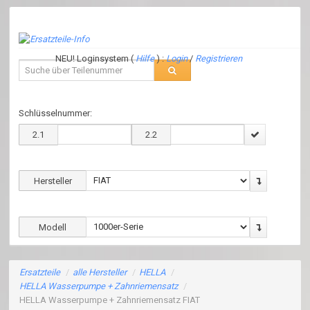
NEU! Loginsystem (
Hilfe
) :
Login
/
Registrieren
Schlüsselnummer:
2.1
2.2
Hersteller
Modell
Ersatzteile
/
alle Hersteller
/
HELLA
/
HELLA Wasserpumpe + Zahnriemensatz
/
HELLA Wasserpumpe + Zahnriemensatz FIAT