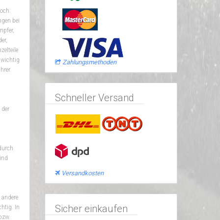
och:
ngen bei
mpfer,
er,
elteile
 wichtig
Zahlungsmethoden
hrer.
Schneller Versand
 der
n
 durch
ind
Versandkosten
 andere
Sicher einkaufen
htig. In
bzw.