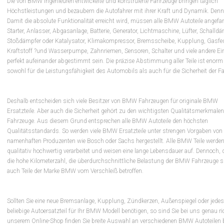
Die von BMW Ingenieuren entwickelte und konstruierte Fahrzeuge bringen täglich
Höchstleistungen und bezaubern die Autofahrer mit ihrer Kraft und Dynamik. Denn
Damit die absolute Funktionalität erreicht wird, müssen alle BMW Autoteile angefa
Starter, Anlasser, Abgasanlage, Batterie, Generator, Lichtmaschine, Lüfter, Schalldä
Stoßdämpfer oder Katalysator, Klimakompressor, Bremsscheibe, Kupplung, Gasfed
Kraftstoff ?und Wasserpumpe, Zahnriemen, Sensoren, Schalter und viele andere Einz
perfekt aufeinander abgestimmt sein. Die präzise Abstimmung aller Teile ist enorm
sowohl für die Leistungsfähigkeit des Automobils als auch für die Sicherheit der Fa
Deshalb entscheiden sich viele Besitzer von BMW Fahrzeugen für originale BMW
Ersatzteile. Aber auch die Sicherheit gehört zu den wichtigsten Qualitätsmerkmalen
Fahrzeuge. Aus diesem Grund entsprechen alle BMW Autoteile den höchsten
Qualitätsstandards. So werden viele BMW Ersatzteile unter strengen Vorgaben von
namenhaften Produzenten wie Bosch oder Sachs hergestellt. Alle BMW Teile werde
qualitativ hochwertig verarbeitet und weisen eine lange Lebensdauer auf. Dennoch,
die hohe Kilometerzahl, die überdurchschnittliche Belastung der BMW Fahrzeuge s
auch Teile der Marke BMW vom Verschleiß betroffen.
Sollten Sie eine neue Bremsanlage, Kupplung, Zündkerzen, Außenspiegel oder jedes
beliebige Autoersatzteil für Ihr BMW Modell benötigen, so sind Sie bei uns genau ric
unserem Online-Shop finden Sie breite Auswahl an verschiedenen BMW Autoteilen 