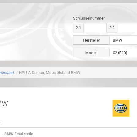
Schlüsselnummer:
2.1
2.2
Hersteller
Modell
rölstand
/
HELLA Sensor, Motorölstand BMW
BMW
W
BMW Ersatzteile