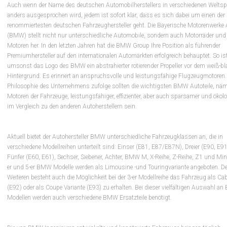
Auch wenn der Name des deutschen Automobilherstellers in verschiedenen Welts
anders ausgesprochen wird, jedem ist sofort klar, dass es sich dabei um einen der
renommiertesten deutschen Fahrzeughersteller geht. Die Bayerische Motorenwerke
(BMW) stellt nicht nur unterschiedliche Automobile, sondern auch Motorräder und
Motoren her. In den letzten Jahren hat die BMW Group Ihre Position als führender
Premiumhersteller auf den internationalen Automärkten erfolgreich behauptet. So is
umsonst das Logo des BMW ein abstrahierter rotierender Propeller vor dem weiß-b
Hintergrund. Es erinnert an anspruchsvolle und leistungsfähige Flugzeugmotoren.
Philosophie des Unternehmens zufolge sollten die wichtigsten BMW Autoteile, näm
Motoren der Fahrzeuge, leistungsfähiger, effizienter, aber auch sparsamer und ökol
im Vergleich zu den anderen Autoherstellern sein.
Aktuell bietet der Autohersteller BMW unterschiedliche Fahrzeugklassen an, die in
verschiedene Modellreihen unterteilt sind: Einser (E81, E87/E87N), Dreier (E90, E91
Fünfer (E60, E61), Sechser, Siebener, Achter, BMW M, X-Reihe, Z-Reihe, Z1 und Mini
er und 5-er BMW Modelle werden als Limousine -und Touringvariante angeboten. D
Weiteren besteht auch die Möglichkeit bei der 3-er Modellreihe das Fahrzeug als Cab
(E92) oder als Coupe Variante (E93) zu erhalten. Bei dieser vielfältigen Auswahl a
Modellen werden auch verschiedene BMW Ersatzteile benötigt.