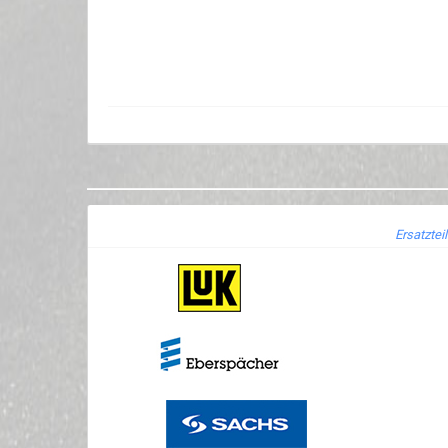
Ersatztei