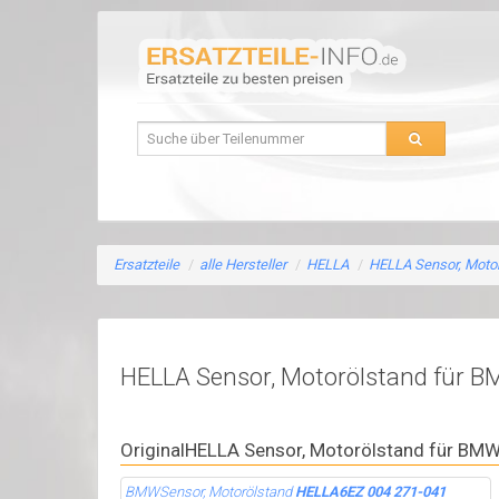
Ersatzteile
/
alle Hersteller
/
HELLA
/
HELLA Sensor, Moto
HELLA Sensor, Motorölstand für 
OriginalHELLA Sensor, Motorölstand für BM
BMWSensor, Motorölstand
HELLA6EZ 004 271-041