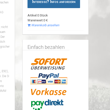
Interesse? Infos anfordern
prachen
 AG
Artikel:0 Stück
Warenwert:0 €
Warenkorb ansehen
t nicht
lauen
 Der
lich
Einfach bezahlen
ogischer
, E92),
. Die 3-
es
rio
n BMW