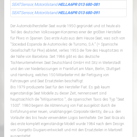
SEATSensor, Motorölstand
HELLA6PR 013 680-081
SEATSensor, Motorölstand
HELLA6PR 013 680-091
Der Automobilhersteller Seat wurde 1950 gegründet und ist heute als
Teil des deutschen Volkswagen-Konzernes einer der größten Hersteller
für Pkws in Spanien. Das erste Auto aus dem Hause Seat, was sich von
"Sociedad Espanola de Automoviles de Turismo, S.A." (= Spanische
Gesellschaft für Pkw) ableitet, verlies 1953 die Tore des Hauptsitzes in
der Nähe von Barcelona. Seit 1986 gibt es das deutsche
Tochterunternehmen Seat Deutschland GmbH mit Sitz in Weiterstadt
und den vier Niederlassungen in Frankfurt am Main, Berlin, Stuttgart
und Hamburg, welches 150 Mitarbeiter mit der Fertigung von
Fahrzeugen und Seat Ersatzteilen beschäftigt.
Bis 1979 produzierte Seat für den Hersteller Fiat. Es gab kaum
eigenständige Seat Modelle zu dieser Zeit, nennenswert sind
hauptsächlich die "Milquinientos ", die spanischen Taxis des Typ "Seat
1500". 1980 begann die Abtrennung von Fiat ausgelöst durch die
Einführung einer neuen, unabhängigen Corporate Identity, die u.a. den
Vorläufer des bis heute verwendeten Logos beinhaltete. Der Seat Ibiza als
das erste komplett eigenständige Modell wurde 1984 nach dem Design
von Giorgetto Giugiaro entwickelt und mit den Ersatzteilen in Martorell
ausgestattet.