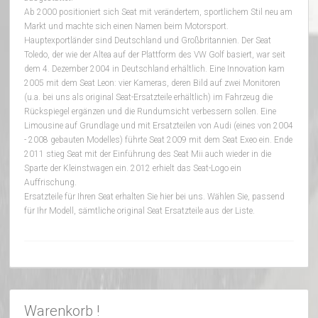
Ab 2000 positioniert sich Seat mit verändertem, sportlichem Stil neu am
Markt und machte sich einen Namen beim Motorsport.
Hauptexportländer sind Deutschland und Großbritannien. Der Seat
Toledo, der wie der Altea auf der Plattform des VW Golf basiert, war seit
dem 4. Dezember 2004 in Deutschland erhältlich. Eine Innovation kam
2005 mit dem Seat Leon: vier Kameras, deren Bild auf zwei Monitoren
(u.a. bei uns als original Seat-Ersatzteile erhältlich) im Fahrzeug die
Rückspiegel ergänzen und die Rundumsicht verbessern sollen. Eine
Limousine auf Grundlage und mit Ersatzteilen von Audi (eines von 2004
- ­2008 gebauten Modelles) führte Seat 2009 mit dem Seat Exeo ein. Ende
2011 stieg Seat mit der Einführung des Seat Mii auch wieder in die
Sparte der Kleinstwagen ein. 2012 erhielt das Seat-Logo ein
Auffrischung.
Ersatzteile für Ihren Seat erhalten Sie hier bei uns. Wählen Sie, passend
für Ihr Modell, sämtliche original Seat Ersatzteile aus der Liste.
Warenkorb !