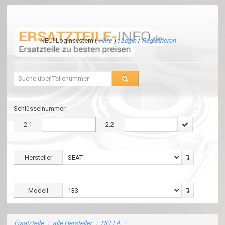
NEU! Loginsystem (
Hilfe
) :
Login
/
Registrieren
Schlüsselnummer:
2.1
2.2
Hersteller
Modell
Ersatzteile
/
alle Hersteller
/
HELLA
/