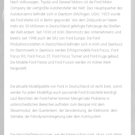
Nach Volkswagen, Toyota und General Motors ist die Ford Motor
Company der viertgrößte Autohersteller der Welt. Das Hauptquartier des
Autokonzerns befindet sich in Dearborn (Michigan, USA). 1925 wurde
die Ford-Werke AG in Berlin gegründet. Von dem Zeitpunkt an haben
mehr als 30 Millionen in Deutschland gefertigte Fahrzeuge die Straßen
der Welt erobert. Seit 1930 ist Köln Stammsitz des Unternehmens und
bereits seit 1998 auch der Sitz von Ford Europa. Die Ford
Produktionsstätten in Deutschland befinden sich in Köln und Saarlouis.
Im Stammwerk in Saarlouis werden Erfolgsmodelle Ford Focus, Ford
Focus RS, Ford Focus ST, Ford Focus Turnier und Ford Kuga gebaut.
Die Modelle Ford Fiesta und Ford Fusion werden im Kölner Werk
hergestellt.
Die aktuelle Modellpalette von Ford in Deutschland ist recht breit, somit
werden für jeden Modelltyp auch passende Ford Ersatzteile benötigt.
Laut Berichten der Ford-Fahrer können Mängel oder Probleme in
unterschiedlichen Bereichen auftreten zum Beispiel mit dem
Steuermodul, den Querlenkern, der Servolenkung, der Elektronik, dem
Getriebe, der Fahrdynamikregelung oder dem Kühlsystem.
Die Verschleißteile müssen, wie der Name schon sagt, ob es sich dabei