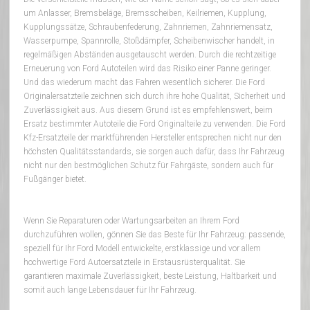
um Anlasser, Bremsbeläge, Bremsscheiben, Keilriemen, Kupplung,
Kupplungssätze, Schraubenfederung, Zahnriemen, Zahnriemensatz,
Wasserpumpe, Spannrolle, Stoßdämpfer, Scheibenwischer handelt, in
regelmäßigen Abständen ausgetauscht werden. Durch die rechtzeitige
Erneuerung von Ford Autoteilen wird das Risiko einer Panne geringer.
Und das wiederum macht das Fahren wesentlich sicherer. Die Ford
Originalersatzteile zeichnen sich durch ihre hohe Qualität, Sicherheit und
Zuverlässigkeit aus. Aus diesem Grund ist es empfehlenswert, beim
Ersatz bestimmter Autoteile die Ford Originalteile zu verwenden. Die Ford
Kfz-Ersatzteile der marktführenden Hersteller entsprechen nicht nur den
höchsten Qualitätsstandards, sie sorgen auch dafür, dass Ihr Fahrzeug
nicht nur den bestmöglichen Schutz für Fahrgäste, sondern auch für
Fußgänger bietet.
Wenn Sie Reparaturen oder Wartungsarbeiten an Ihrem Ford
durchzuführen wollen, gönnen Sie das Beste für Ihr Fahrzeug: passende,
speziell für Ihr Ford Modell entwickelte, erstklassige und vor allem
hochwertige Ford Autoersatzteile in Erstausrüsterqualität. Sie
garantieren maximale Zuverlässigkeit, beste Leistung, Haltbarkeit und
somit auch lange Lebensdauer für Ihr Fahrzeug.